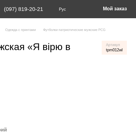
(097) 819-20-21
Мой заказ
Рус
Одежда с принтами
Футболки патриотические мужские PCG
ская «Я вірю в
Артикул
tpm012wl
рий