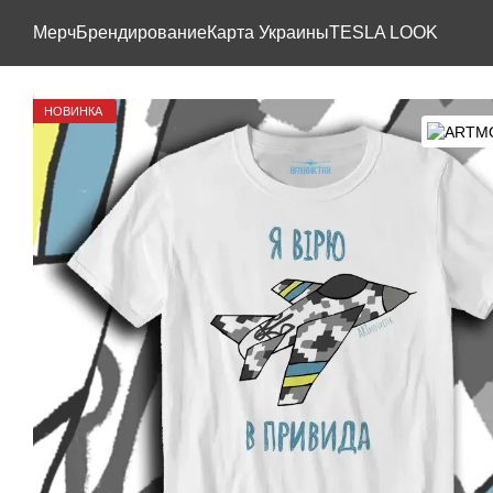
Перейти к основному контенту
Мерч
Брендирование
Карта Украины
TESLA LOOK
НОВИНКА