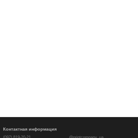
Контактная информация
(097) 819-20-21
@printcompany_ua