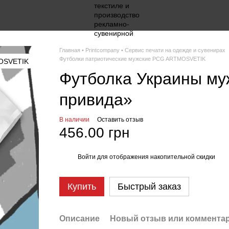
Главная • Printcompany • Сервис печати на одежде и сувенирах
Футболки патриотические мужские PCG ARTMOSVETIK
Футболка Украины муж
привида»
В наличии
Оставить отзыв
456.00 грн
Войти
для отображения накопительной скидки
%
Купить
Быстрый заказ
Описание
Новый отзыв или коммента