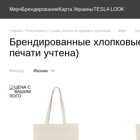
Перейти к основному контенту
Мерч
Брендирование
Карта Украины
TESLA LOOK
Главная • Printcompany • Сервис печати на одежде и сувенирах
Мерч
Эко
Брендированные хлопковые 
печати учтена)
Фильтр
Иконки