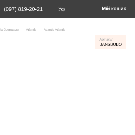
(097) 819-20-21
Мій кошик
Укр
За брендами
Atlantis
Atlantis Atlantis
Артикул
BANSBOBO