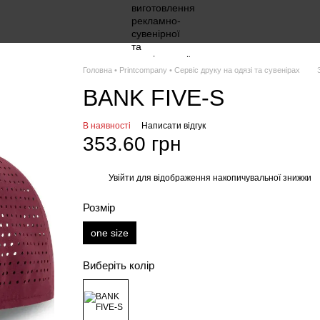
Головна • Printcompany • Сервіс друку на одязі та сувенірах
BANK FIVE-S
В наявності
Написати відгук
353.60 грн
Увійти
для відображення накопичувальної знижки
%
Розмір
one size
Виберіть колір