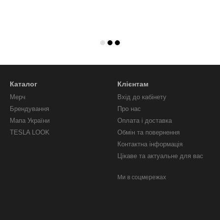
Каталог
Клієнтам
Мерч
Вхід до кабінету
Брендування
Про нас
Мапа України
Оплата і доставка
TESLA LOOK
Обмін та повернення
Контактна інформація
Цікаве та актуальне для вас
Ми в соцмережах