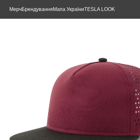
Перейти до основного контенту
Мерч
Брендування
Мапа України
TESLA LOOK