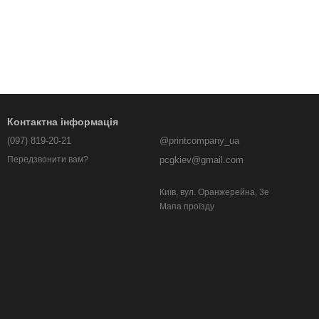
Контактна інформація
(097) 819-20-21
@printcompany_ua
pcgkiev@gmail.com
Передзвонити вам?
Київ, вул. Оранжерейна, 3е
Мапа проїзду