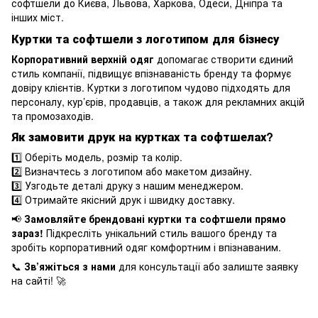
софтшели до Києва, Львова, Харкова, Одеси, Дніпра та
інших міст.
Куртки та софтшели з логотипом для бізнесу
Корпоративний верхній одяг
допомагає створити єдиний
стиль компанії, підвищує впізнаваність бренду та формує
довіру клієнтів. Куртки з логотипом чудово підходять для
персоналу, кур’єрів, продавців, а також для рекламних акцій
та промозаходів.
Як замовити друк на куртках та софтшелах?
1️⃣ Оберіть модель, розмір та колір.
2️⃣ Визначтесь з логотипом або макетом дизайну.
3️⃣ Узгодьте деталі друку з нашим менеджером.
4️⃣ Отримайте якісний друк і швидку доставку.
📢
Замовляйте брендовані куртки та софтшели прямо
зараз!
Підкресліть унікальний стиль вашого бренду та
зробіть корпоративний одяг комфортним і впізнаваним.
📞
Зв’яжіться з нами
для консультації або залиште заявку
на сайті! 🚀