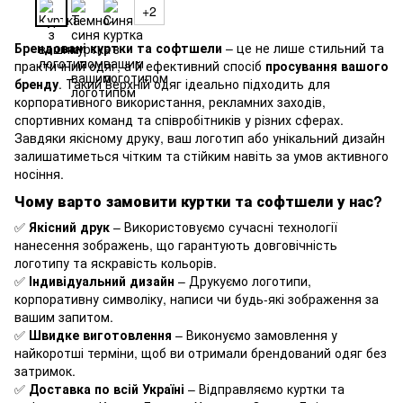
+2
Брендовані куртки та софтшели
– це не лише стильний та
практичний одяг, а й ефективний спосіб
просування вашого
бренду
. Такий верхній одяг ідеально підходить для
корпоративного використання, рекламних заходів,
спортивних команд та співробітників у різних сферах.
Завдяки якісному друку, ваш логотип або унікальний дизайн
залишатиметься чітким та стійким навіть за умов активного
носіння.
Чому варто замовити куртки та софтшели у нас?
✅
Якісний друк
– Використовуємо сучасні технології
нанесення зображень, що гарантують довговічність
логотипу та яскравість кольорів.
✅
Індивідуальний дизайн
– Друкуємо логотипи,
корпоративну символіку, написи чи будь-які зображення за
вашим запитом.
✅
Швидке виготовлення
– Виконуємо замовлення у
найкоротші терміни, щоб ви отримали брендований одяг без
затримок.
✅
Доставка по всій Україні
– Відправляємо куртки та