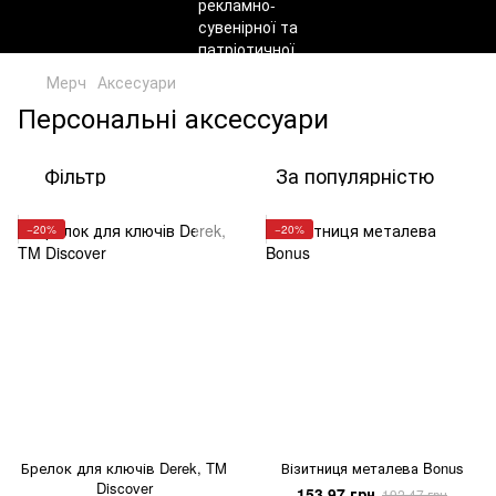
Мерч
Аксесуари
Персональні аксессуари
Фільтр
За популярністю
−20%
−20%
Брелок для ключів Derek, TM
Візитниця металева Bonus
Discover
153.97 грн
192.47 грн