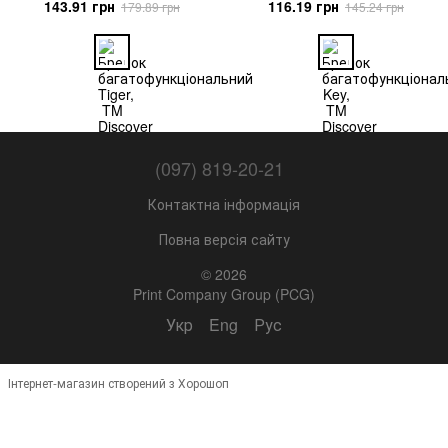
143.91 грн
116.19 грн
179.89 грн
145.24 грн
(097) 819-20-21
Контактна інформація
Повна версія сайту
© 2026
Print Company Group (PCG)
Укр
Eng
Рус
Інтернет-магазин створений з Хорошоп