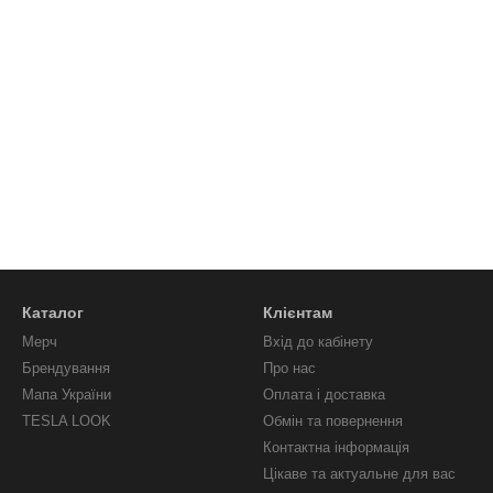
Каталог
Клієнтам
Мерч
Вхід до кабінету
Брендування
Про нас
Мапа України
Оплата і доставка
TESLA LOOK
Обмін та повернення
Контактна інформація
Цікаве та актуальне для вас