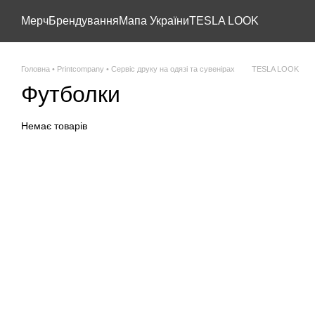
Перейти до основного контенту
Мерч
Брендування
Мапа України
TESLA LOOK
Головна • Printcompany • Сервіс друку на одязі та сувенірах
TESLA LOOK
Футболки
Немає товарів