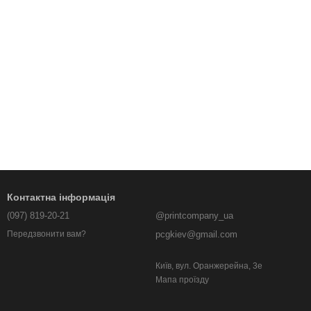
Контактна інформація
(097) 819-20-21
@printcompany_ua
pcgkiev@gmail.com
Передзвонити вам?
Київ, вул. Оранжерейна, 3е
Мапа проїзду