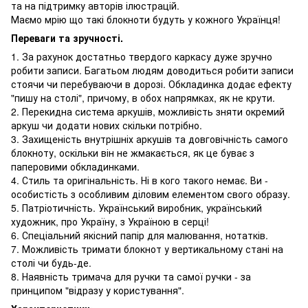
та на підтримку авторів ілюстрацій.
Маємо мрію що такі блокноти будуть у кожного Українця!
Переваги та зручності.
1. За рахунок достатньо твердого каркасу дуже зручно
робити записи. Багатьом людям доводиться робити записи
стоячи чи перебуваючи в дорозі. Обкладинка додає ефекту
"пишу на столі", причому, в обох напрямках, як не крути.
2. Перекидна система аркушів, можливість зняти окремий
аркуш чи додати нових скільки потрібно.
3. Захищеність внутрішніх аркушів та довговічність самого
блокноту, оскільки він не жмакається, як це буває з
паперовими обкладинками.
4. Стиль та оригінальність. Ні в кого такого немає. Ви -
особистість з особливим діловим елементом свого образу.
5. Патріотичність. Український виробник, український
художник, про Україну, з Україною в серці!
6. Спеціальний якісний папір для малювання, нотатків.
7. Можливість тримати блокнот у вертикальному стані на
столі чи будь-де.
8. Наявність тримача для ручки та самої ручки - за
принципом "відразу у користування".