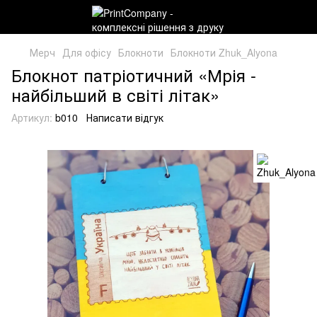
Мерч
Для офісу
Блокноти
Блокноти Zhuk_Alyona
Блокнот патріотичний «Мрія -
найбільший в світі літак»
Артикул:
b010
Написати відгук