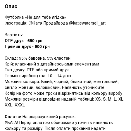
Опис
Футболка «Не для тебе ягідка»
Ілюстрація: ⒸКатя Продайвода
@katiewatersell_art
Вартість:
DTF друк - 650 грн
Прямий друк - 900 грн
Склад: 95% бавовна, 5% еластан
Крій: класичний з дизайнерськими елементами
Тип друку: DTF або прямий друк
Термін виробництва: 10 – 14 днів
Можливі кольори: Білий, чорний, блакитний, ментоловий,
світло-жовтий, волошковий. Наявність уточнюйте.
Колір на фото може трохи відрізнятись від кольору виробу
Можливі розміри відповідно наданій таблиці: XS, S, M, L, XL,
XXL, XXXL
Оплата:
На розрахунковий рахунок.
УВАГА! Перед оплатою обовязково уточніть наявність
кольору та розміру. Після оплати прохання надати