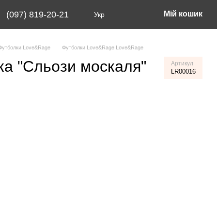
(097) 819-20-21
Мій кошик
Укр
Футболки Love&Rage
Футболки Love&Rage Love&Rage
ка "Сльози москаля"
Артикул
LR00016