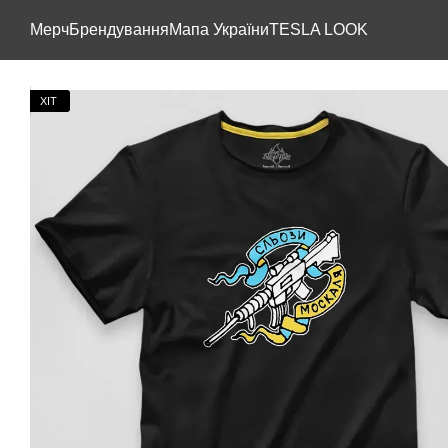
Перейти до основного контенту
Мерч
Брендування
Мапа України
TESLA LOOK
ХІТ