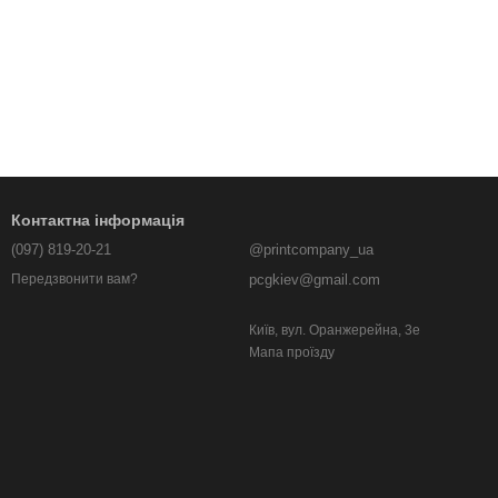
Контактна інформація
(097) 819-20-21
@printcompany_ua
pcgkiev@gmail.com
Передзвонити вам?
Київ, вул. Оранжерейна, 3е
Мапа проїзду