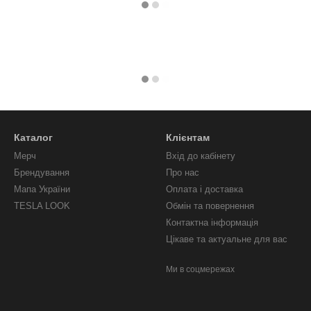
Каталог
Клієнтам
Мерч
Вхід до кабінету
Брендування
Про нас
Мапа України
Оплата і доставка
TESLA LOOK
Обмін та повернення
Контактна інформація
Цікаве та актуальне для вас
Ми в соцмережах