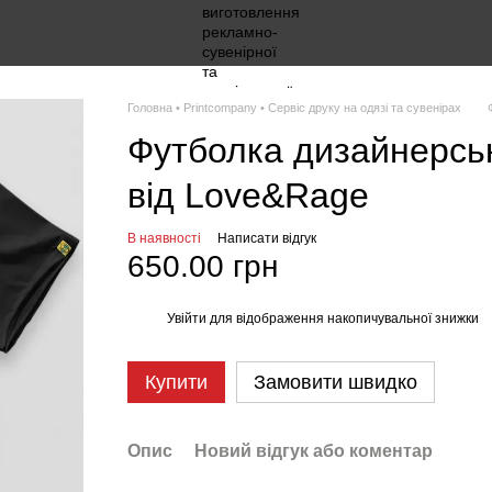
Головна • Printcompany • Сервіс друку на одязі та сувенірах
Футболка дизайнерсь
від Love&Rage
В наявності
Написати відгук
650.00 грн
Увійти
для відображення накопичувальної знижки
%
Купити
Замовити швидко
Опис
Новий відгук або коментар