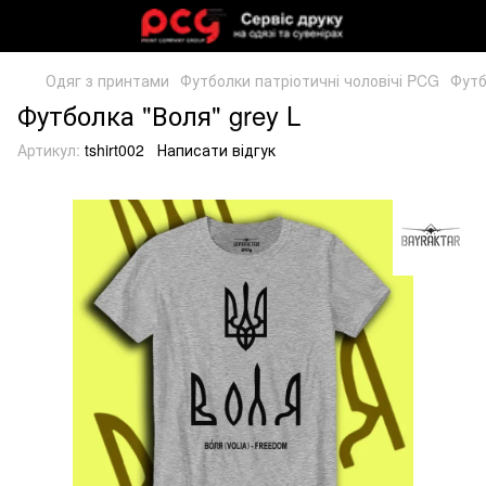
Одяг з принтами
Футболки патріотичні чоловічі PCG
Футб
Футболка "Воля" grey L
Артикул:
tshirt002
Написати відгук