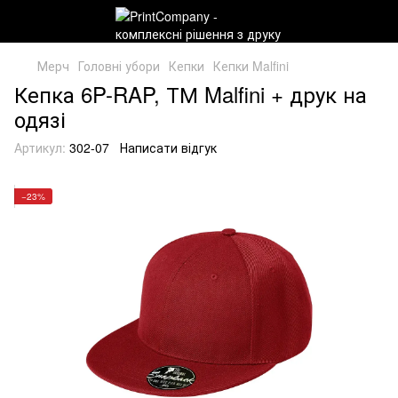
Мерч
Головні убори
Кепки
Кепки Malfini
Кепка 6P-RAP, ТМ Malfini + друк на
одязі
Артикул:
302-07
Написати відгук
−23%