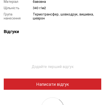
Матеріал
бавовна
Щільність
340 г/м2
Група
Термотрансфер, шовкодрук, вишивка,
нанесення
шеврон
Відгуки
Додайте перший відгук
Написати відгук