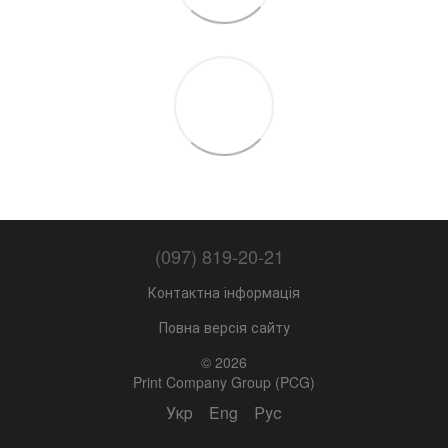
(097) 819-20-21
Контактна інформація
Повна версія сайту
© 2026
Print Company Group (PCG)
Укр
Eng
Рус