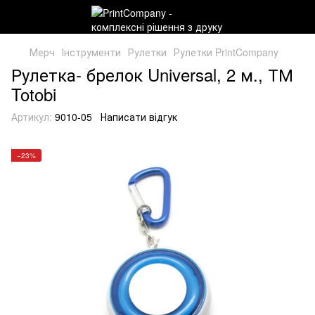
Мерч
Інструменти
Рулетки
Рулетки PrintCompany
Рулетка- брелок Universal, 2 м., ТМ
Totobi
Артикул:
9010-05
Написати відгук
−23%