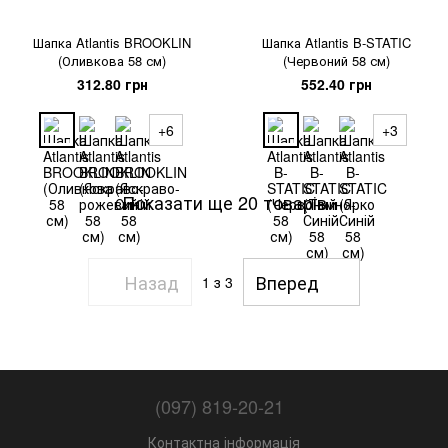
Шапка Atlantis BROOKLIN
Шапка Atlantis B-STATIC
(Оливкова 58 см)
(Червоний 58 см)
312.80 грн
552.40 грн
+6
+3
Показати ще 20 товарів
Назад
Вперед
1
з 3
(097) 819-20-21
Контактна інформація