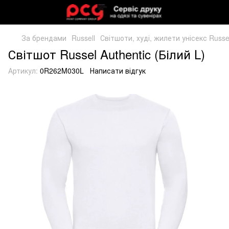
За брендами
Russell
Світшоти, худі, жилети унісекс Russe
Світшот Russel Authentic (Білий L)
Артикул:
0R262M030L
Написати відгук