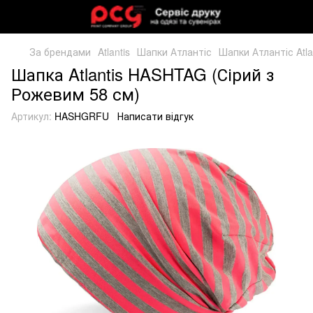
За брендами
Atlantis
Шапки Атлантіс
Шапки Атлантіс Atla
Шапка Atlantis HASHTAG (Сірий з
Рожевим 58 см)
Артикул:
HASHGRFU
Написати відгук